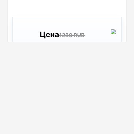
Цена
1280 RUB
1216 RUB
СО СКИДКОЙ 5%
(зависит от суммы в корзине)
Подробнее
Подарочный набор «Non-stop music»
с наушниками и зарядным