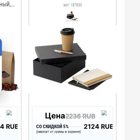
ный,
арт. 187630
чный/
 чай-
еленая
Цена
B
2236 RUB
94 RUB
2124 RUB
СО СКИДКОЙ 5%
(зависит от суммы в корзине)