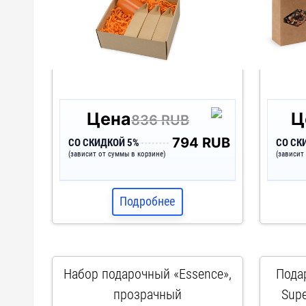
Цена
Ц
836 RUB
794 RUB
СО СКИДКОЙ 5%
СО СК
(зависит от суммы в корзине)
(зависит
Подробнее
Набор подарочный «Essence»,
Пода
прозрачный
Supe