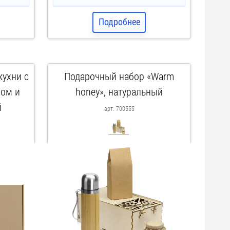
Подробнее
кухни с
Подарочный набор «Warm
ном и
honey», натуральный
й
арт. 700555