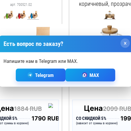
коричневый, прозрач
арт. 700521.02
френч-пресс- прозра
арт. 700418
натуральный, упаковка
крафт, наполнитель- з
липа
×
Есть вопрос по заказу?
Напишите нам в Telegram или MAX.
Telegram
MAX
ена
Цена
1884 RUB
2099 RU
1790 RUB
19
ИДКОЙ 5%
СО СКИДКОЙ 5%
 от суммы в корзине)
(зависит от суммы в корзине)