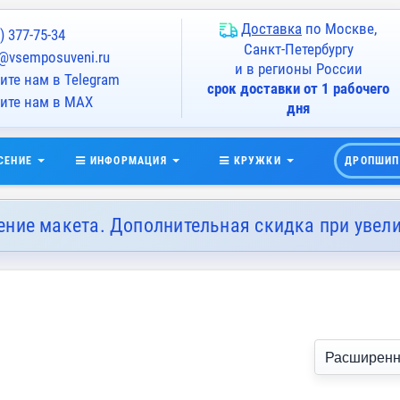
Доставка
по Москве,
) 377-75-34
Санкт-Петербургу
@vsemposuveni.ru
и в регионы России
те нам в Telegram
срок доставки от 1 рабочего
ите нам в MAX
дня
СЕНИЕ
ИНФОРМАЦИЯ
КРУЖКИ
ДРОПШИП
ение макета. Дополнительная скидка при увел
Расширенн