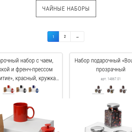
ЧАЙНЫЕ НАБОРЫ
2
→
1
рочный набор с чаем,
Набор подарочный «Bou
жкой и френч-прессом
прозрачный
итие», красный, кружка-
арт. 14867.01
асный, френч-пресс-
арт. 700411.01
расный/прозрачный