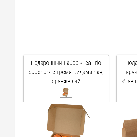
Подарочный набор «Tea Trio
Пода
Superior» с тремя видами чая,
кру
оранжевый
«Чаеп
кр
арт. 700158
к