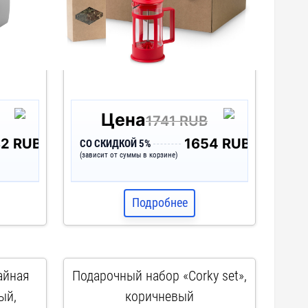
Цена
B
1741 RUB
82 RUB
1654 RUB
СО СКИДКОЙ 5%
(зависит от суммы в корзине)
Подробнее
айная
Подарочный набор «Corky set»,
ый,
коричневый