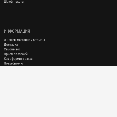
Шрифт текста
ИНФОРМАЦИЯ
О нашем магазине / Отзывы
Доставка
Самовывоз
Прием платежей
Как оформить заказ
Потребителю
Частые вопросы
АДРЕСА ПУНКТОВ ВЫДАЧИ ЗАКАЗОВ
г. Москва, Бутырская ул., 76, стр.1
пн-пт - с 10:00 до 18:30