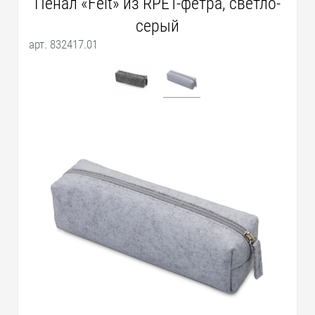
Пенал «Felt» из RPET-фетра, светло-
серый
арт. 832417.01