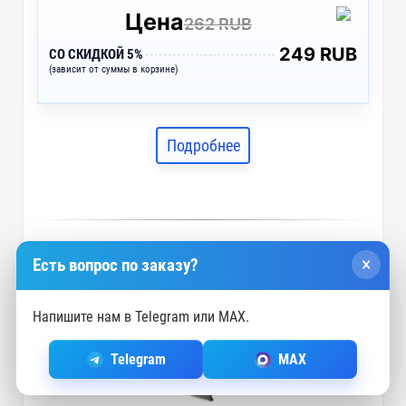
Цена
262 RUB
249 RUB
СО СКИДКОЙ 5%
(зависит от суммы в корзине)
Подробнее
×
Есть вопрос по заказу?
Сумка для шопинга «Felt» из RPET-
фетра, серая
Напишите нам в Telegram или MAX.
арт. 579508
Telegram
MAX