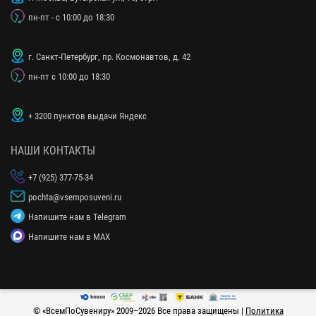
пн-пт - с 10:00 до 18:30
г. Санкт-Петербург, пр. Космонавтов, д. 42
пн-пт с 10:00 до 18:30
+ 3200 пунктов выдачи Яндекс
НАШИ КОНТАКТЫ
+7 (925) 377-75-34
pochta@vsemposuveni.ru
Напишите нам в Telegram
Напишите нам в MAX
© «
ВсемПоСувениру
» 2009–2026 Все права защищены |
Политика