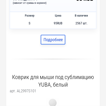
(зависит от суммы в корзине)
Размер
Цена
В наличии
S
95
RUB
2567 шт.
M
385
RUB
47 шт.
L
652
RUB
973 шт.
Подробнее
Коврик для мыши под сублимацию
YUBA, белый
арт. AL2997S101