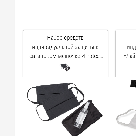
Набор средств
индивидуальной защиты в
инд
сатиновом мешочке «Protect
«Лай
Plus», черный
проз
арт. 112016.07