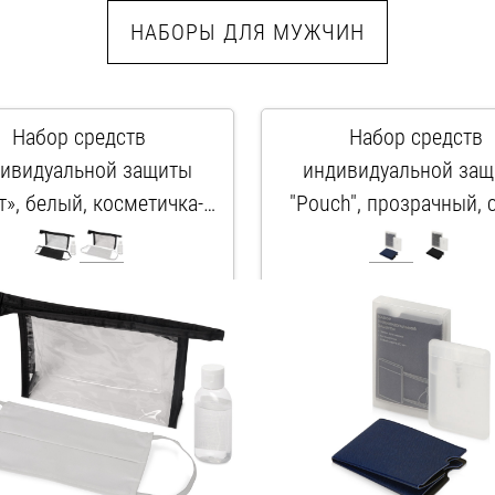
НАБОРЫ ДЛЯ МУЖЧИН
Набор средств
Набор средств
ивидуальной защиты
индивидуальной за
т», белый, косметичка-
"Pouch", прозрачный, 
рачный/черный, маска-
арт. 112007
арт. 112017.02
белый, прозрачный