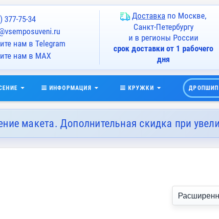
Доставка
по Москве,
) 377-75-34
Санкт-Петербургу
@vsemposuveni.ru
и в регионы России
те нам в Telegram
срок доставки от 1 рабочего
ите нам в MAX
дня
СЕНИЕ
ИНФОРМАЦИЯ
КРУЖКИ
ДРОПШИП
ение макета. Дополнительная скидка при увел
Расширенн