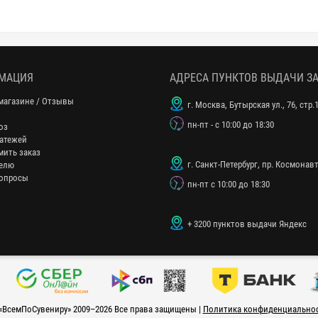
МАЦИЯ
АДРЕСА ПУНКТОВ ВЫДАЧИ З
магазине / Отзывы
г. Москва, Бутырская ул., 76, стр.
пн-пт - с 10:00 до 18:30
оз
атежей
мить заказ
г. Санкт-Петербург, пр. Космонавт
елю
опросы
пн-пт с 10:00 до 18:30
+ 3200 пунктов выдачи Яндекс
«
ВсемПоСувениру
» 2009–2026 Все права защищены |
Политика конфиденциально