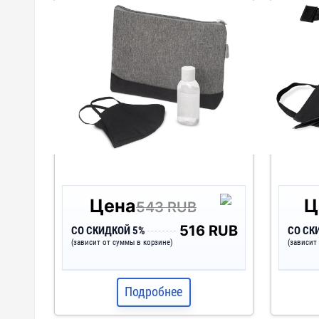
серый
белый
Цена
Ц
543 RUB
516 RUB
СО СКИДКОЙ 5%
СО СК
(зависит от суммы в корзине)
(зависит
Подробнее