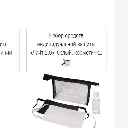
Набор средств
щиты
индивидуальной защиты
синий
«Лайт 2.0», белый, косметичка-
прозрачный/черный, маски-
арт. 112005
белый, прозрачный