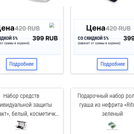
Цена
Цена
420 RUB
420 RUB
399 RUB
39
ИДКОЙ 5%
СО СКИДКОЙ 5%
 от суммы в корзине)
(зависит от суммы в корзине)
Подробнее
Подробнее
Набор средств
Подарочный набор рол
ивидуальной защиты
гуаша из нефрита «Ritu
кт», белый, косметичка-
зеленый
рачный/черный, маска-
арт. 112008
арт. 118201
й, зарядное устройство-