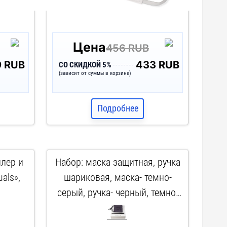
Цена
456 RUB
9 RUB
433 RUB
СО СКИДКОЙ 5%
(зависит от суммы в корзине)
Подробнее
лер и
Набор: маска защитная, ручка
als»,
шариковая, маска- темно-
серый, ручка- черный, темно-
серый, черный
арт. NPBF145D