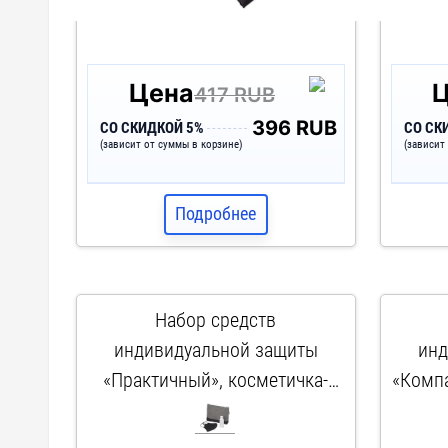
Цена
417 RUB
396 RUB
СО СКИДКОЙ 5%
СО СК
(зависит от суммы в корзине)
(зависит
Подробнее
Набор средств
индивидуальной защиты
инд
«Практичный», косметичка-
«Компа
серый/черный, маска- черный,
проз
арт. 112000
антисептик- прозрачный,
черны