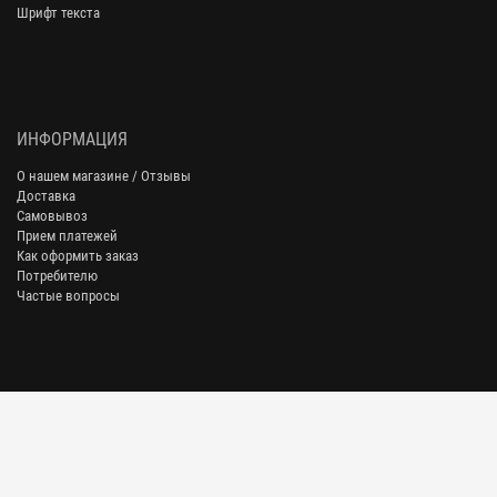
Шрифт текста
ИНФОРМАЦИЯ
О нашем магазине / Отзывы
Доставка
Самовывоз
Прием платежей
Как оформить заказ
Потребителю
Частые вопросы
АДРЕСА ПУНКТОВ ВЫДАЧИ ЗАКАЗОВ
г. Москва, Бутырская ул., 76, стр.1
пн-пт - с 10:00 до 18:30