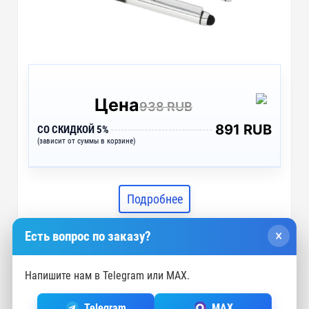
Цена
938 RUB
891 RUB
СО СКИДКОЙ 5%
(зависит от суммы в корзине)
Подробнее
×
Есть вопрос по заказу?
Напишите нам в Telegram или MAX.
Подарочный набор ручек «Geneva»,
Telegram
MAX