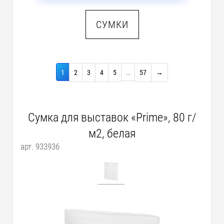
СУМКИ
1
2
3
4
5
…
57
→
Сумка для выставок «Prime», 80 г/
м2, белая
арт. 933936