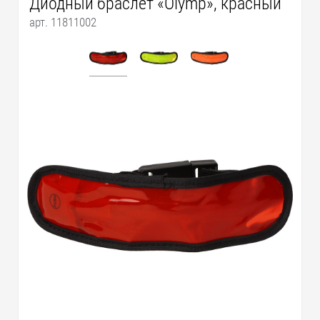
Диодный браслет «Olymp», красный
арт. 11811002