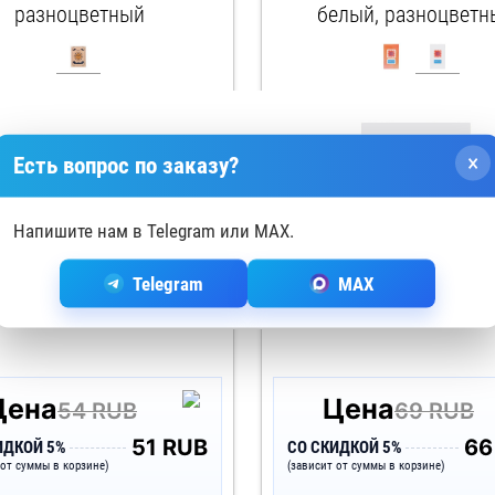
разноцветный
белый, разноцветн
арт. 161749
арт. 161766
×
Есть вопрос по заказу?
Напишите нам в Telegram или MAX.
Telegram
MAX
Цена
Цена
54 RUB
69 RUB
51 RUB
66
ИДКОЙ 5%
СО СКИДКОЙ 5%
 от суммы в корзине)
(зависит от суммы в корзине)