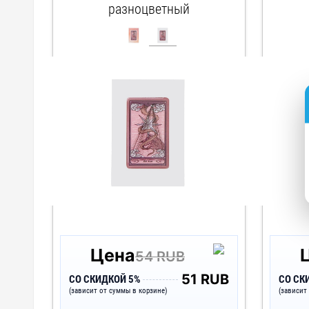
разноцветный
арт. 161765
Цена
54 RUB
51 RUB
СО СКИДКОЙ 5%
СО СК
(зависит от суммы в корзине)
(зависит