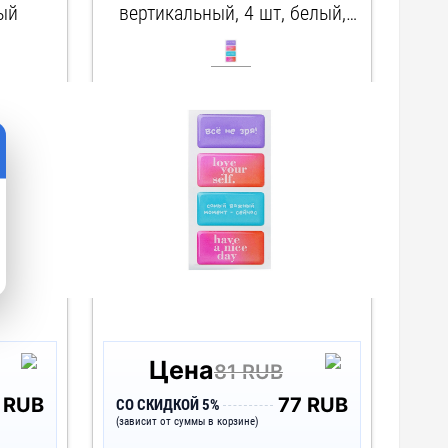
ый
вертикальный, 4 шт, белый,
разноцветный
арт. 161763
Цена
81 RUB
 RUB
77 RUB
СО СКИДКОЙ 5%
(зависит от суммы в корзине)