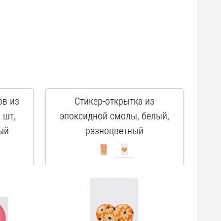
ов из
Стикер-открытка из
 шт,
эпоксидной смолы, белый,
ый
разноцветный
арт. 161769