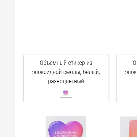
Объемный стикер из
О
эпоксидной смолы, белый,
эпок
разноцветный
арт. 161747