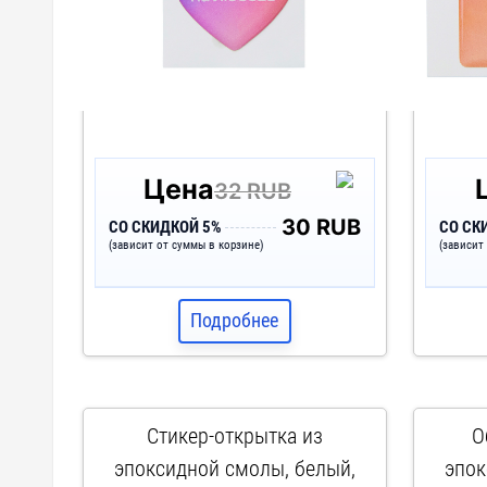
Цена
32 RUB
30 RUB
СО СКИДКОЙ 5%
СО СК
(зависит от суммы в корзине)
(зависит
Подробнее
Стикер-открытка из
О
эпоксидной смолы, белый,
эпок