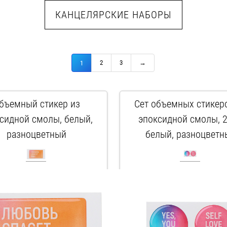
КАНЦЕЛЯРСКИЕ НАБОРЫ
2
3
→
1
бъемный стикер из
Сет объемных стикер
сидной смолы, белый,
эпоксидной смолы, 2
разноцветный
белый, разноцветн
арт. 161748
арт. 161750