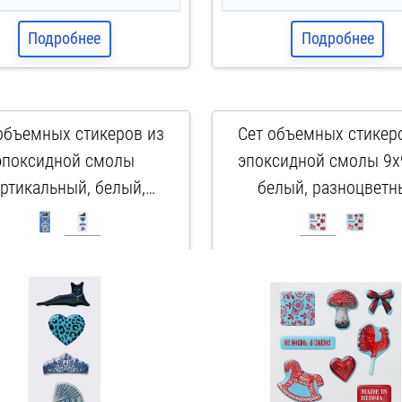
Подробнее
Подробнее
объемных стикеров из
Сет объемных стикер
эпоксидной смолы
эпоксидной смолы 9х
ртикальный, белый,
белый, разноцветн
разноцветный
арт. 161768
арт. 161759