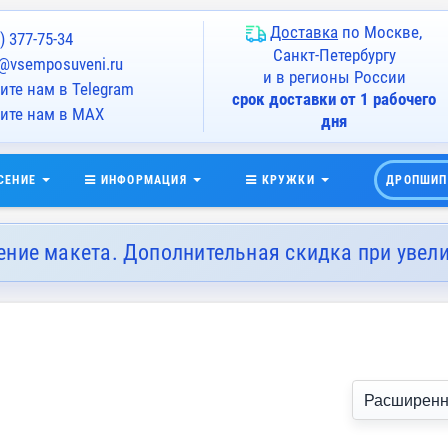
Доставка
по Москве,
) 377-75-34
Санкт-Петербургу
@vsemposuveni.ru
и в регионы России
те нам в Telegram
срок доставки от 1 рабочего
ите нам в MAX
дня
СЕНИЕ
ИНФОРМАЦИЯ
КРУЖКИ
ДРОПШИП
ение макета. Дополнительная скидка при увел
Расширенн