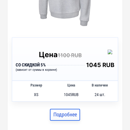
Цена
1100 RUB
1045 RUB
СО СКИДКОЙ 5%
(зависит от суммы в корзине)
Размер
Цена
В наличии
XS
1045
RUB
24 шт.
S
1045
RUB
157 шт.
M
1045
RUB
158 шт.
Подробнее
L
1045
RUB
110 шт.