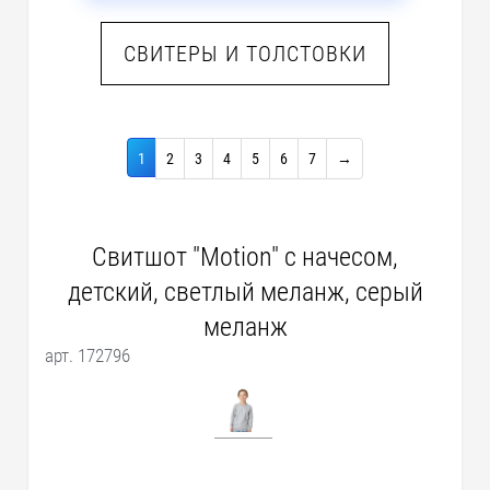
СВИТЕРЫ И ТОЛСТОВКИ
1
2
3
4
5
6
7
→
Свитшот "Motion" с начесом,
детский, светлый меланж, серый
меланж
арт. 172796