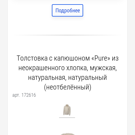
M
1093
RUB
661 шт.
Подробнее
L
1093
RUB
923 шт.
XL
1093
RUB
477 шт.
2XL
1093
RUB
332 шт.
Толстовка с капюшоном «Pure» из
неокрашенного хлопка, мужская,
натуральная, натуральный
(неотбелённый)
арт. 172616