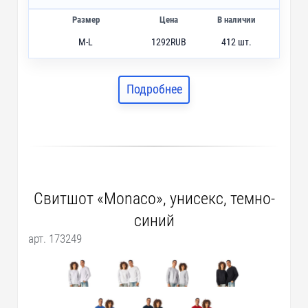
Размер
Цена
В наличии
M-L
1292
RUB
412 шт.
XL-2XL
1292
RUB
255 шт.
XS-S
1292
RUB
109 шт.
Подробнее
Свитшот «Monaco», унисекс, темно-
синий
арт. 173249