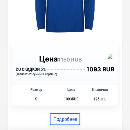
Цена
1150 RUB
1093 RUB
СО СКИДКОЙ 5%
(зависит от суммы в корзине)
Размер
Цена
В наличии
S
1093
RUB
125 шт.
M
1093
RUB
106 шт.
L
1093
RUB
118 шт.
Подробнее
XL
1093
RUB
98 шт.