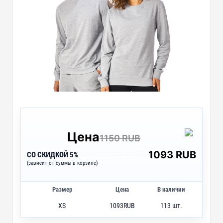
Цена
1150 RUB
1093 RUB
СО СКИДКОЙ 5%
(зависит от суммы в корзине)
Размер
Цена
В наличии
XS
1093
RUB
113 шт.
S
1093
RUB
518 шт.