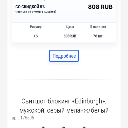
808 RUB
СО СКИДКОЙ 5%
(зависит от суммы в корзине)
Размер
Цена
В наличии
XS
808
RUB
76 шт.
S
808
RUB
152 шт.
M
808
RUB
214 шт.
Подробнее
L
808
RUB
796 шт.
XL
808
RUB
419 шт.
2XL
808
RUB
349 шт.
3XL
808
RUB
168 шт.
Свитшот блокинг «Edinburgh»,
мужской, серый меланж/белый
арт. 176596