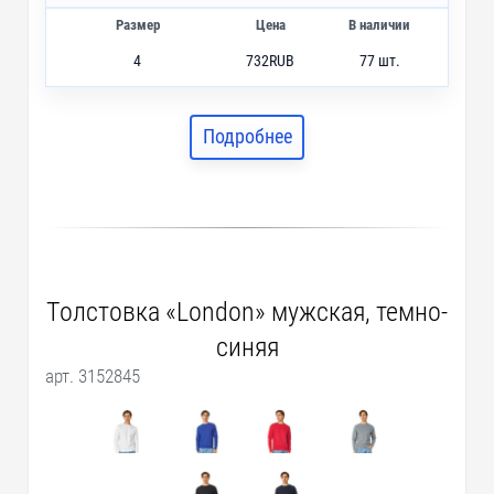
Размер
Цена
В наличии
4
732
RUB
77 шт.
10
732
RUB
1 шт.
12
732
RUB
1 шт.
Подробнее
14
732
RUB
1 шт.
Толстовка «London» мужская, темно-
синяя
арт. 3152845