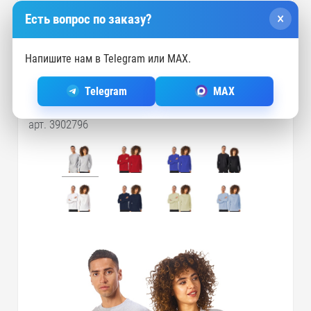
2XL
1093
RUB
89 шт.
×
Есть вопрос по заказу?
Напишите нам в Telegram или MAX.
Свитшот «Warsaw», унисекс, серый
Telegram
MAX
меланж
арт. 3902796