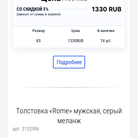
1330 RUB
СО СКИДКОЙ 5%
(зависит от суммы в корзине)
Размер
Цена
В наличии
XS
1330
RUB
74 шт.
S
1330
RUB
79 шт.
M
1330
RUB
130 шт.
Подробнее
L
1330
RUB
48 шт.
XL
1330
RUB
1 шт.
Толстовка «Rome» мужская, серый
меланж
арт. 3152996