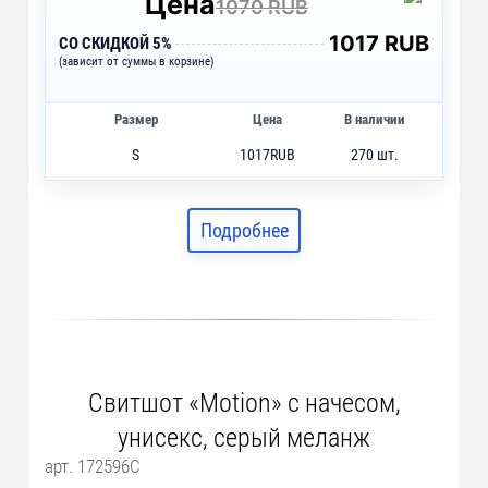
Цена
1070 RUB
1017 RUB
СО СКИДКОЙ 5%
(зависит от суммы в корзине)
Размер
Цена
В наличии
S
1017
RUB
270 шт.
M
1017
RUB
359 шт.
L
1017
RUB
408 шт.
Подробнее
XL
1017
RUB
202 шт.
2XL
1017
RUB
88 шт.
Свитшот «Motion» с начесом,
унисекс, серый меланж
арт. 172596C