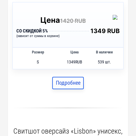
Цена
1420 RUB
1349 RUB
СО СКИДКОЙ 5%
(зависит от суммы в корзине)
Размер
Цена
В наличии
S
1349
RUB
539 шт.
M
1349
RUB
446 шт.
L
1349
RUB
619 шт.
Подробнее
XL
1349
RUB
413 шт.
2XL
1349
RUB
187 шт.
Свитшот оверсайз «Lisbon» унисекс,