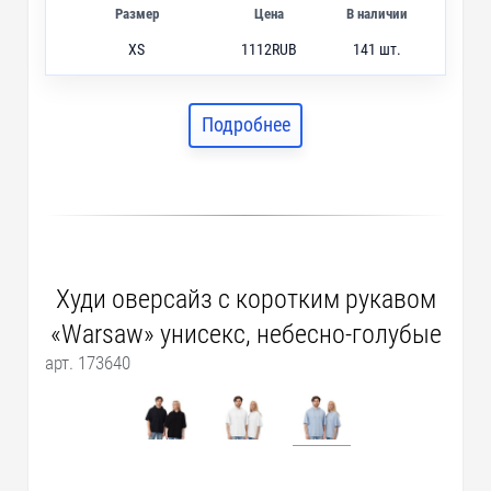
Размер
Цена
В наличии
XS
1112
RUB
141 шт.
S
1112
RUB
284 шт.
M
1112
RUB
1 шт.
Подробнее
Худи оверсайз с коротким рукавом
«Warsaw» унисекс, небесно-голубые
арт. 173640