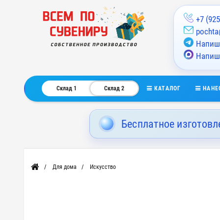
+7 (925
pochta
Напиши
Напиш
КАТАЛОГ
НАНЕ
Склад 1
Склад 2
Бесплатное изготовл
Для дома
Искусство
Главная