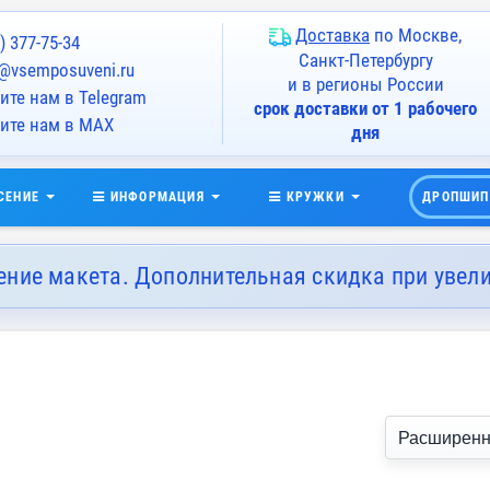
Доставка
по Москве,
) 377-75-34
Санкт-Петербургу
@vsemposuveni.ru
и в регионы России
те нам в Telegram
срок доставки от 1 рабочего
ите нам в MAX
дня
СЕНИЕ
ИНФОРМАЦИЯ
КРУЖКИ
ДРОПШИП
ение макета. Дополнительная скидка при увел
Расширенн