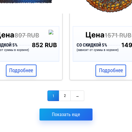
Цена
Цена
897 RUB
1571 RUB
852 RUB
14
ИДКОЙ 5%
СО СКИДКОЙ 5%
 от суммы в корзине)
(зависит от суммы в корзине)
Подробнее
Подробнее
2
→
1
Показать еще