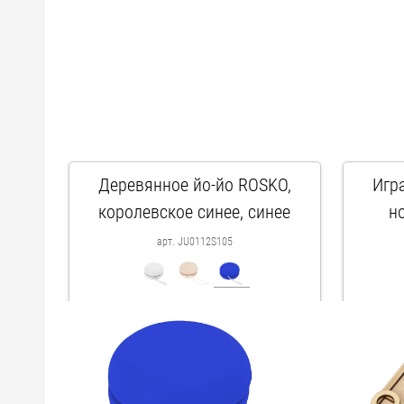
Деревянное йо-йо ROSKO,
Игр
королевское синее, синее
н
арт. JU0112S105