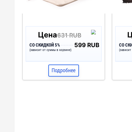
Цена
631 RUB
599 RUB
СО СКИДКОЙ 5%
СО СК
(зависит от суммы в корзине)
(зависит
Подробнее