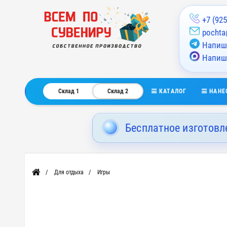
+7 (925
pochta
Напиши
Напиш
КАТАЛОГ
НАНЕ
Склад 1
Склад 2
Бесплатное изготовл
Для отдыха
Игры
Главная