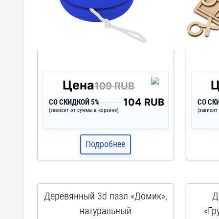
Цена
Ц
109 RUB
104 RUB
СО СКИДКОЙ 5%
СО СК
(зависит от суммы в корзине)
(зависит
Подробнее
Деревянный 3d пазл «Домик»,
Д
натуральный
«Гр