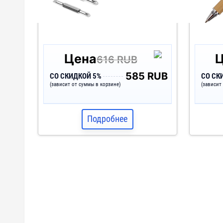
Цена
616 RUB
585 RUB
СО СКИДКОЙ 5%
СО СК
(зависит от суммы в корзине)
(зависит
Подробнее