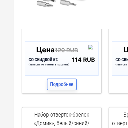
Цена
120 RUB
114 RUB
СО СКИДКОЙ 5%
СО СК
(зависит от суммы в корзине)
(зависит
Подробнее
Набор отверток-брелок
Б
«Домик», белый/синий/
отверт