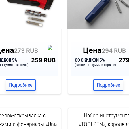
Цена
Цена
273 RUB
294 RUB
259 RUB
27
ИДКОЙ 5%
СО СКИДКОЙ 5%
 от суммы в корзине)
(зависит от суммы в корзине)
Подробнее
Подробнее
релок-открывалка с
Набор инструмент
ками и фонариком «Uni»
«TOOLPEN», королев