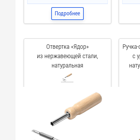
Подробнее
Отвертка «Ядор»
Ручка-
из нержавеющей стали,
с 
натуральная
нат
арт. TO1965S129