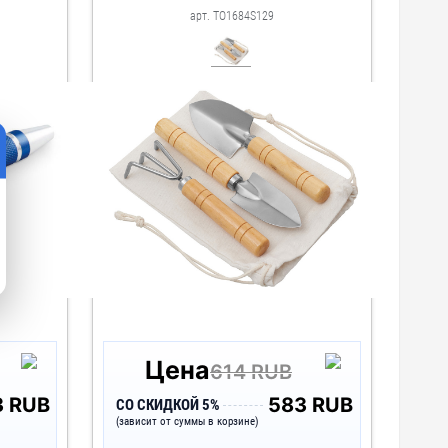
арт. TO1684S129
Цена
614 RUB
3 RUB
583 RUB
СО СКИДКОЙ 5%
(зависит от суммы в корзине)