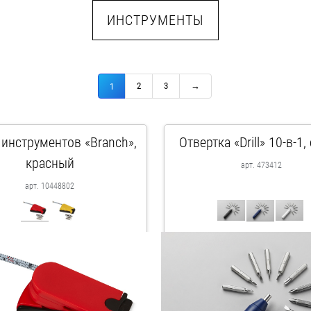
ИНСТРУМЕНТЫ
2
3
→
1
 инструментов «Branch»,
Отвертка «Drill» 10-в-1,
красный
арт. 473412
арт. 10448802