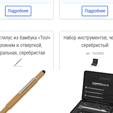
Подробнее
Подробнее
стилус из бамбука «Tool»
Набор инструментов, ч
уровнем и отверткой,
серебристый
уральная, серебристая
арт. 10425800
арт. 10601108