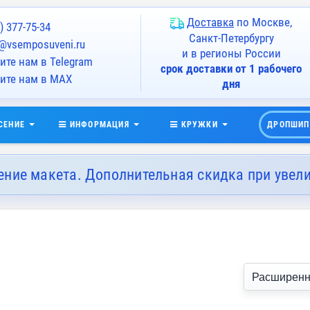
Доставка
по Москве,
) 377-75-34
Санкт-Петербургу
@vsemposuveni.ru
и в регионы России
те нам в Telegram
срок доставки от 1 рабочего
ите нам в MAX
дня
СЕНИЕ
ИНФОРМАЦИЯ
КРУЖКИ
ДРОПШИП
ение макета. Дополнительная скидка при увел
Расширенн