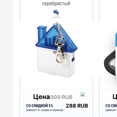
серебристый
арт. 499531
Цена
Ц
303 RUB
288 RUB
СО СКИДКОЙ 5%
СО СК
(зависит от суммы в корзине)
(зависит