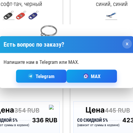
софт-тач, черный
синий, синий
арт. 716327
арт. 94014-114
×
Есть вопрос по заказу?
Напишите нам в Telegram или MAX.
Telegram
MAX
ена
Цена
354 RUB
445 RUB
336 RUB
42
ИДКОЙ 5%
СО СКИДКОЙ 5%
 от суммы в корзине)
(зависит от суммы в корзине)