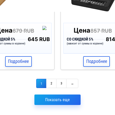
Цена
Цена
679 RUB
857 RUB
645 RUB
814
ИДКОЙ 5%
СО СКИДКОЙ 5%
 от суммы в корзине)
(зависит от суммы в корзине)
Подробнее
Подробнее
2
3
→
1
Показать еще