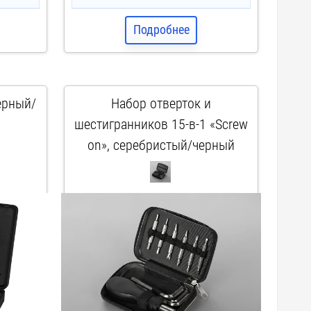
Подробнее
ерный/
Набор отверток и
шестигранников 15-в-1 «Screw
on», серебристый/черный
арт. 499600