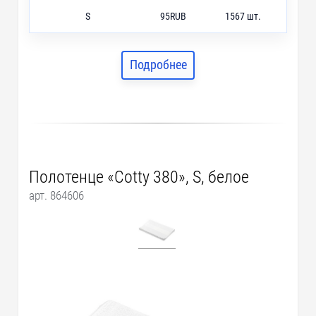
S
95
RUB
1567 шт.
M
385
RUB
47 шт.
L
652
RUB
973 шт.
Подробнее
Полотенце «Cotty 380», S, белое
арт. 864606