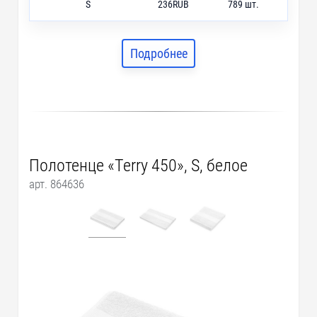
S
236
RUB
789 шт.
M
485
RUB
1073 шт.
L
757
RUB
1653 шт.
Подробнее
Полотенце «Terry 450», S, белое
арт. 864636