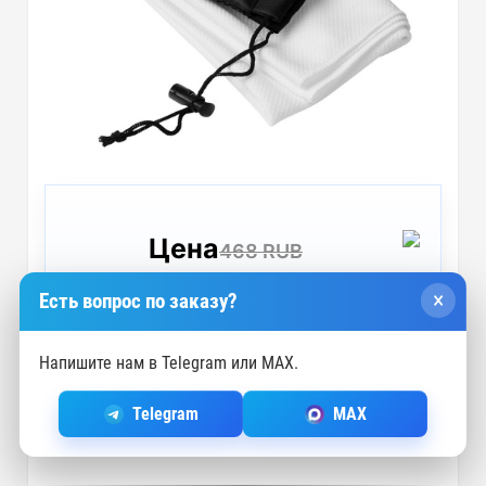
Цена
468 RUB
445 RUB
СО СКИДКОЙ 5%
×
Есть вопрос по заказу?
(зависит от суммы в корзине)
Напишите нам в Telegram или MAX.
Подробнее
Telegram
MAX