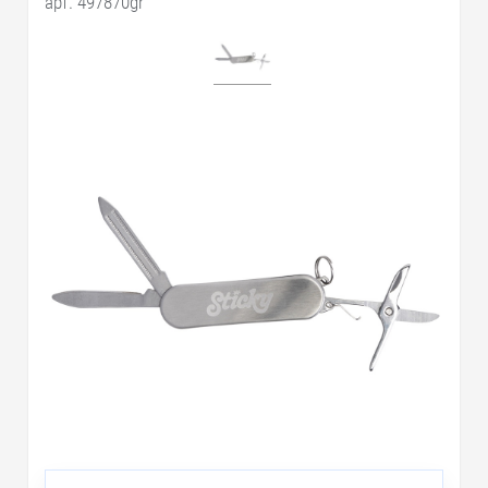
арт. 497870gr