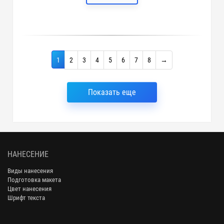
1
2
3
4
5
6
7
8
→
Показать еще
НАНЕСЕНИЕ
Виды нанесения
Подготовка макета
Цвет нанесения
Шрифт текста