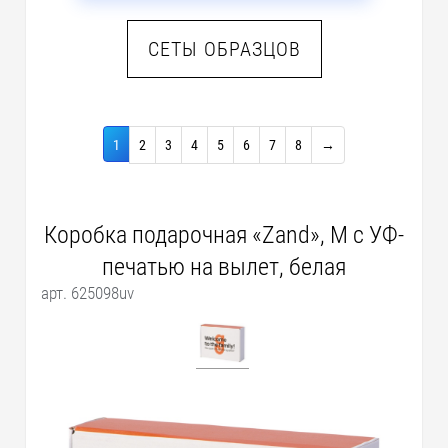
СЕТЫ ОБРАЗЦОВ
1
2
3
4
5
6
7
8
→
Коробка подарочная «Zand», M с УФ-
печатью на вылет, белая
арт. 625098uv