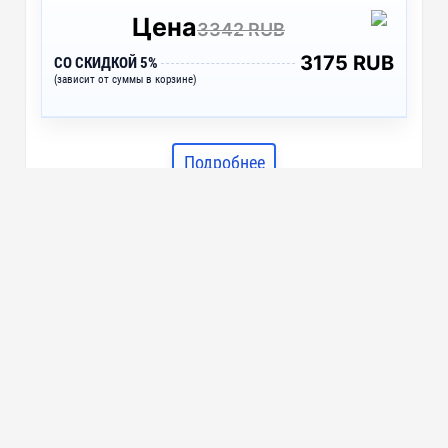
Цена
3342 RUB
3175 RUB
СО СКИДКОЙ 5%
(зависит от суммы в корзине)
Подробнее
Подарочный набор: кукла
фарфоровая, мёд с гецким орехом,
коричневый, красный,
разноцветный, синий
арт. 94750