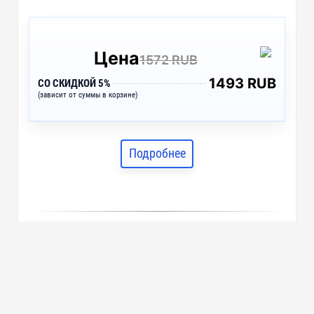
Цена
1572 RUB
1493 RUB
СО СКИДКОЙ 5%
(зависит от суммы в корзине)
Подробнее
Зонт-трость «Glendale» с куполом
137 см, черный
арт. 5-10913100