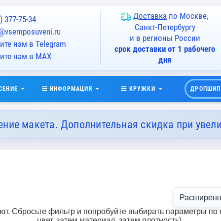
Доставка
по Москве,
) 377-75-34
Санкт-Петербургу
@vsemposuveni.ru
и в регионы России
те нам в Telegram
срок доставки от 1 рабочего
ите нам в MAX
дня
СЕНИЕ
ИНФОРМАЦИЯ
КРУЖКИ
ДРОПШИП
ение макета. Дополнительная скидка при увел
Расширенн
т. Сбросьте фильтр и попробуйте выбирать параметры по 
цвет, затем материал, затем плотность).